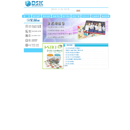
DSK達思科印刷
作者:
admin
滑鼠墊給你前所未有的樂趣，
有效保護手臂
DSK達思科印刷以多年專業製作經驗，提供高品質的
客製化
滑鼠墊
，讓使用者不僅享受優質的操作體驗，
還能輕鬆維護滑鼠墊的清潔與壽命，它的滑鼠墊經得