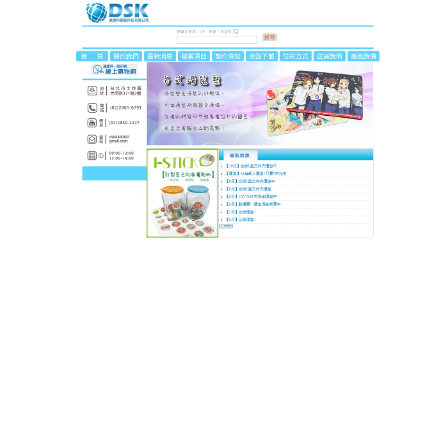
DSK達思科印刷
滑鼠墊緻密特殊表層不傷鼠腳
貼，國家認證環保無毒材質
大部分滑鼠的底部多備有腳貼以增加穩定性，然而若
長期在平滑堅硬的桌面上使用易使其斑駁脫膠，連帶
影響滑鼠壽命，這片
滑鼠墊
的表面使用彈性高的牛津
布，不同於一般帆布的粗糙表面，其細緻度更勝一
籌。除了能有效保護鼠腳外，更兼顧移動滑順度來提
升速度感。底部的防滑效果傑出，無須費力地壓制滑
鼠墊，因此用起來較無負擔；而那實惠的售價亦是其