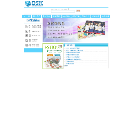
DSK達思科印刷
滑鼠墊4mm加厚設計帶來舒
適觸感，鼠標移動時順滑無阻
選擇品牌產品，就是選擇品質保障！這款
滑鼠墊
由知
名品牌打造，採用高品質材質和先進工藝，每一個細
節都經過嚴苛檢驗。精緻的鎖邊工藝讓墊邊保持整
齊，4mm加厚設計帶來舒適觸感，防滑底墊確保操作
穩定。品牌保證讓你買得放心，用得安心，無論是辦
公還是遊戲，這款滑鼠墊都能成為你桌面的長期夥
伴！