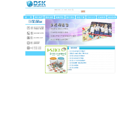
DSK達思科印刷
手腕不喊痛！這款滑鼠墊讓辦
公遊戲久坐也舒適
長時間使用電腦，手腕痠痛總是擾人？這款
滑鼠墊
結
合人體工學設計，弧形腕托與手腕曲線完美貼合，有
效分散壓力，減輕肌肉疲勞，表面採用高密度編織工
藝，粗面織物紋理提升滑鼠定位精準度，無論是文書
處理的精細操作，還是遊戲中的快速甩槍，都能穩定
回應，滑鼠墊防水耐磨材質確保長期使用不易髒汙，
細膩觸感讓雙手愛不釋手，辦公效率與遊戲體驗同時