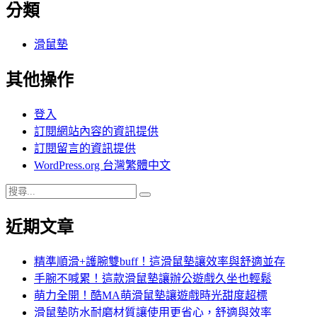
分類
滑鼠墊
其他操作
登入
訂閱網站內容的資訊提供
訂閱留言的資訊提供
WordPress.org 台灣繁體中文
搜
搜
尋
尋
近期文章
關
鍵
字:
精準順滑+護腕雙buff！這滑鼠墊讓效率與舒適並存
手腕不喊累！這款滑鼠墊讓辦公遊戲久坐也輕鬆
萌力全開！酷MA萌滑鼠墊讓遊戲時光甜度超標
滑鼠墊防水耐磨材質讓使用更省心，舒適與效率