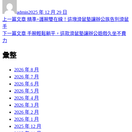
作
發
者
佈
admin
2025 年 12 月 29 日
日
上
上一篇文章
精準+護腕雙在線！這塊滑鼠墊讓辦公族告別滑鼠
文
期:
一
手
章
篇
下
下一篇文章
手腕輕鬆躺平，這款滑鼠墊讓辦公遊戲久坐不費
導
文
一
力
章:
篇
覽
彙整
文
章:
2026 年 8 月
2026 年 7 月
2026 年 6 月
2026 年 5 月
2026 年 4 月
2026 年 3 月
2026 年 2 月
2026 年 1 月
2025 年 12 月