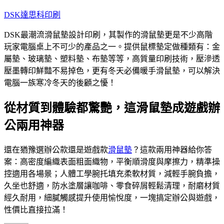
跳
DSK達思科印刷
至
DSK最潮流滑鼠墊設計印刷，其製作的滑鼠墊更是不少高階
主
玩家電腦桌上不可少的產品之一。提供鼠標墊定做種類有：金
要
屬墊、玻璃墊、塑料墊、布墊等等，高質量印刷技術，壓滲透
內
壓墨轉印鮮豔不易掉色，更有冬天必備暖手滑鼠墊，可以解決
容
電腦一族寒冷冬天的後顧之懮！
從材質到體驗都驚艷，這滑鼠墊成遊戲辦
公兩用神器
還在猶豫選辦公款還是遊戲款
滑鼠墊
？這款兩用神器給你答
案：高密度編織表面粗面織物，平衡順滑度與摩擦力，精準操
控適用各場景；人體工學腕托填充柔軟材質，減輕手腕負擔，
久坐也舒適，防水塗層讓咖啡、零食碎屑輕鬆清理，耐磨材質
經久耐用，細膩觸感提升使用愉悅度，一塊搞定辦公與遊戲，
性價比直接拉滿！