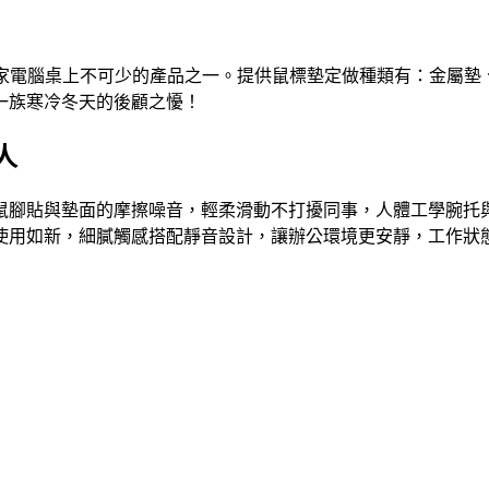
玩家電腦桌上不可少的產品之一。提供鼠標墊定做種類有：金屬墊
一族寒冷冬天的後顧之懮！
人
鼠腳貼與墊面的摩擦噪音，輕柔滑動不打擾同事，人體工學腕托
使用如新，細膩觸感搭配靜音設計，讓辦公環境更安靜，工作狀