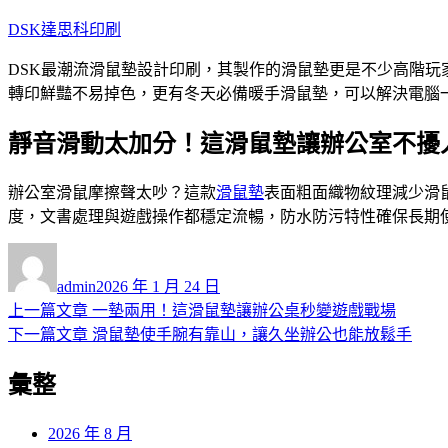
跳
DSK達思科印刷
至
DSK最潮流滑鼠墊設計印刷，其製作的滑鼠墊更是不少高階
主
轉印鮮豔不易掉色，更有冬天必備暖手滑鼠墊，可以解決電腦
要
內
靜音滑動太加分！這滑鼠墊讓辦公室不擾
容
辦公室滑鼠摩擦聲太吵？這款
滑鼠墊
表面粗面織物紋理減少滑
度，文書處理與遊戲操作都穩定流暢，防水防污特性確保長期
作
發
者
佈
admin
2026 年 1 月 24 日
日
上
上一篇文章
一墊兩用！這滑鼠墊讓辦公桌秒變遊戲戰場
文
期:
一
下
下一篇文章
滑鼠墊使手腕有靠山，讓久坐辦公也能放鬆手
章
篇
一
彙整
導
文
篇
章:
文
覽
章:
2026 年 8 月