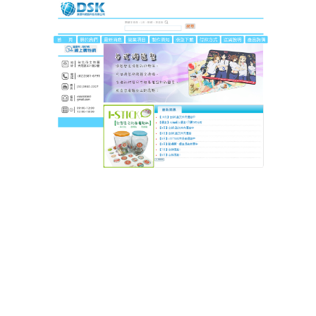
DSK達思科印刷
辦公遊戲無縫切換！這滑鼠墊
讓你效率與娛樂兩全
白天是文書機器人，晚上是遊戲大神？這款
滑鼠墊
專
為兩面手設計！高密度編織粗面表面，觸感細膩如
絲，滑鼠移動穩定不打滑，處理數據時點擊精準，開
黑時走位靈活，人體工學腕托減少長時間使用的疲勞
感，加厚膠底防滑效果MAX，即使激烈操作也不會移
位，防水材質讓辦公室咖啡災難秒解決，實用與性能
兼備，生活與娛樂從不妥協。