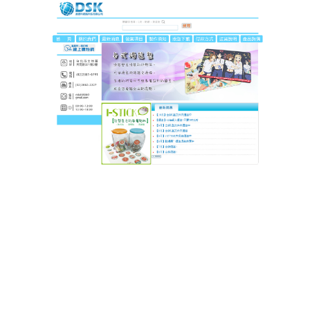
DSK達思科印刷
精準操控不手抖！這滑鼠墊讓
辦公遊戲都穩如老狗
還在為滑鼠飄移錯點文件發愁？這款
滑鼠墊
表面採用
高密度粗面編織工藝，織物紋理增強光學傳感器識
別，移動軌跡更穩定，點擊回饋更清晰，人體工學腕
托同步護航，弧形設計貼合手腕，減少長時間懸空帶
來的酸痛，不論是連續寫代碼，還是通宵打副本，都
能保持狀態，防水防滑材質讓使用更安心，辦公效率
與遊戲體驗同時升級。