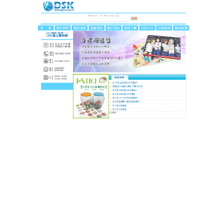
DSK達思科印刷
久坐也能輕鬆上王者！這滑鼠
墊護腕又精準
打遊戲手酸到連技能都放不出？辦公時手腕痛到想砸
鍵盤？這款
滑鼠墊
幫你續航！人體工學腕托填充高彈
海綿，軟硬適中，手腕放上去像被托住般放鬆；高密
度編織粗面表面，觸感細膩且識別率高，滑鼠移動順
滑不卡頓，開團時走位精準，做PPT時點擊快速，防
水耐磨材質延長使用壽命，讓舒適與性能伴你度過每
一個辦公日與遊戲夜。