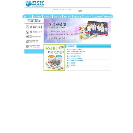
DSK達思科印刷
這款滑鼠墊為遊戲玩家帶來無
處不在的快樂
遊戲時代，
滑鼠墊
是遊戲的好夥伴，讓你可以盡情的
進行遊戲，體驗不同難度的挑戰模式，還生活一點樂
趣，另一個優點是，在我們任意地快速滑動滑鼠時，
基本沒有聽到任何額外的譟音，即使在最激烈的戰鬥
中，我們仍然可以輕鬆無縫地移動動、停止滑鼠，讓
你可以在各種不同的級別高職注於遊戲體驗。