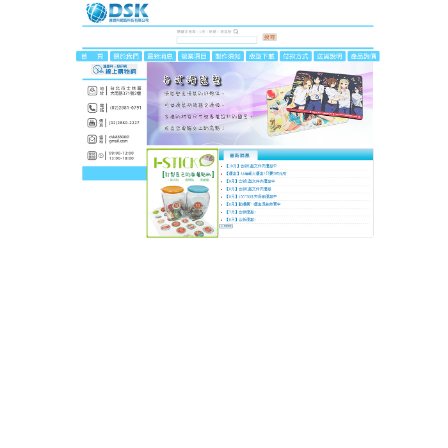
DSK達思科印刷
精準度拉滿！這滑鼠墊讓遊戲
辦公操作零失誤
操作失誤總是因為滑鼠不聽話？這款
滑鼠墊
表面高密
度編織工藝打造粗面織物，紋理均勻提升滑鼠光學識
別率，移動軌跡精準無偏差，人體工學腕托減輕手腕
壓力，讓雙手在長時間操作中保持穩定，文書處理時
複製粘貼更流暢，遊戲時技能釋放更準確，防水耐磨
材質確保使用壽命，細膩觸感提升操作信心，讓每一
次點擊都精準無誤！