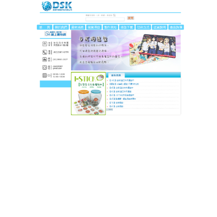
DSK達思科印刷
手腕愛上這觸感！這滑鼠墊讓
舒適與性能兼備
還在忍受粗糙
滑鼠墊
的摩擦感？這款產品表面細膩織
物觸感溫和，粗面紋理提升操控穩定性的同時，不傷
滑鼠腳貼，人體工學腕托與手腕曲線完美貼合，分散
壓力減輕疲勞，無論是連續幾小時的文書處理，還是
熬夜暢玩遊戲，都能讓雙手保持舒適，防水耐磨材質
確保長期使用如新，精準操控與貼心護腕結合，讓你
一用就上癮，辦公遊戲體驗全面升級！